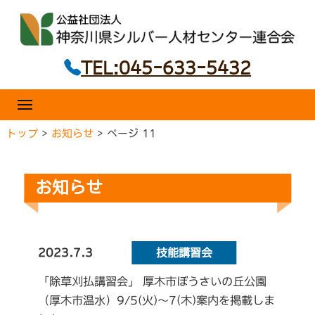
ニ
コ
ュ
ー
ン
テ
TEL:045-633-5432
ン
ツ
へ
メ
ニ
ス
ュ
トップ
>
お知らせ
>
ページ 11
キ
ー
ッ
プ
お知らせ
2023.7.3
技能講習会
「除草刈払講習会」 厚木市ぼうさいの丘公園
（厚木市温水）9/5(火)～7(木)案内を掲載しま