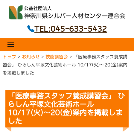
ニ
コ
ュ
ー
ン
テ
TEL:045-633-5432
ン
ツ
へ
メ
ニ
ス
ュ
トップ
>
お知らせ
>
技能講習会
>
「医療事務スタッフ養成講
キ
ー
習会」 ひらしん平塚文化芸術ホール 10/17(火)～20(金)案内
ッ
を掲載しました
プ
「医療事務スタッフ養成講習会」 ひ
らしん平塚文化芸術ホール
10/17(火)～20(金)案内を掲載しま
した