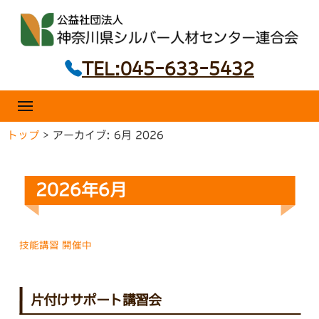
ニ
コ
ュ
ー
ン
テ
TEL:045-633-5432
ン
ツ
へ
メ
ニ
ス
ュ
トップ
>
アーカイブ: 6月 2026
キ
ー
ッ
プ
2026年6月
技能講習 開催中
片付けサポート講習会