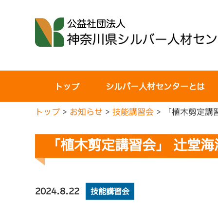
コ
ン
テ
ン
ツ
へ
トップ
シルバー人材センターとは
ス
キ
トップ
>
お知らせ
>
技能講習会
>
「植木剪定講習
ッ
プ
「植木剪定講習会」 辻堂海浜
2024.8.22
技能講習会