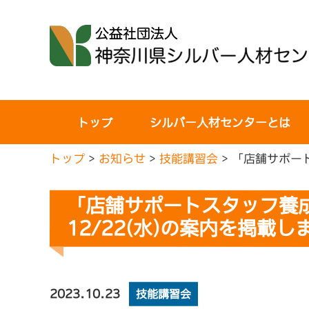
コ
ン
テ
ン
ツ
へ
トップ
シルバー人材センターとは
ス
キ
トップ
>
お知らせ
>
技能講習会
>
「店舗サポート
ッ
プ
「店舗サポートスタッフ養
12/22(水)の案内を掲載し
2023.10.23
技能講習会