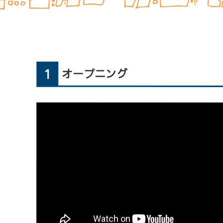
シ
1
オープニング
ル
バ
ー
人
材
セ
ン