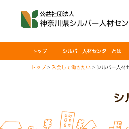
コ
ン
テ
ン
ツ
へ
トップ
シルバー人材センターとは
ス
キ
トップ
>
入会して働きたい
>
シルバー人材
ッ
プ
シ