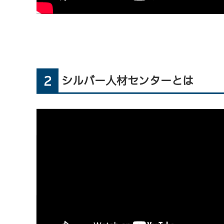
タ
ー
紹
介
動
2
シルバー人材センターとは
画
2023-
04-
10
by
master@FL6cQ1a